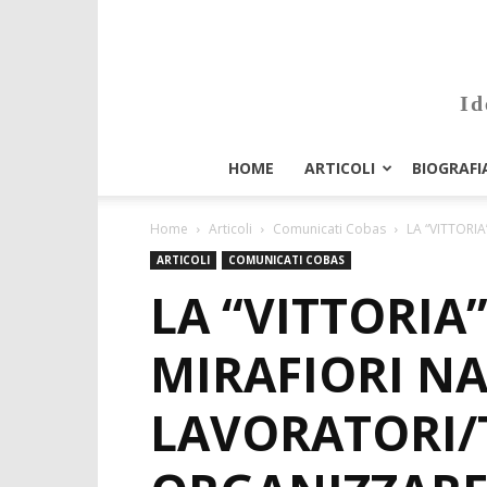
Id
HOME
ARTICOLI
BIOGRAFI
Home
Articoli
Comunicati Cobas
LA “VITTORI
ARTICOLI
COMUNICATI COBAS
LA “VITTORIA
MIRAFIORI N
LAVORATORI/T