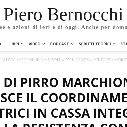
Piero Bernocchi
ee e azioni di ieri e di oggi. Anche per dom
A
LIBRI
VIDEO
PODCAST
SCRITTI TEORICI
ST
A” DI PIRRO MARCHIONNE: A MIRAFIORI NASCE IL COORDINAMENTO DEI LAVORATOR
” DI PIRRO MARCHIO
ASCE IL COORDINAM
RICI IN CASSA INTE