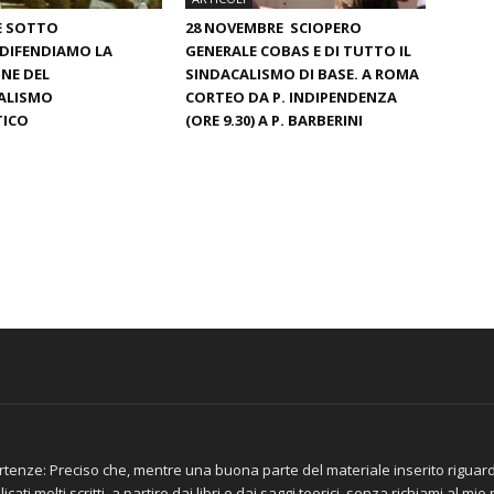
 È SOTTO
28 NOVEMBRE SCIOPERO
DIFENDIAMO LA
GENERALE COBAS E DI TUTTO IL
NE DEL
SINDACALISMO DI BASE. A ROMA
ALISMO
CORTEO DA P. INDIPENDENZA
ICO
(ORE 9.30) A P. BARBERINI
tenze: Preciso che, mentre una buona parte del materiale inserito riguar
icati molti scritti, a partire dai libri e dai saggi teorici, senza richiami al m