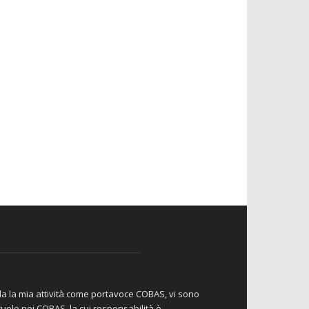
da la mia attività come portavoce COBAS, vi sono
io ruolo nei COBAS, la cui responsabilità è