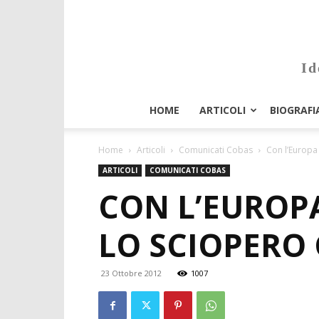
Id
HOME
ARTICOLI
BIOGRAFI
Home
Articoli
Comunicati Cobas
Con l’Europa 
ARTICOLI
COMUNICATI COBAS
CON L’EUROPA
LO SCIOPERO 
23 Ottobre 2012
1007