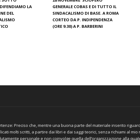
DIFENDIAMO LA
GENERALE COBAS E DI TUTTO IL
NE DEL
SINDACALISMO DI BASE. A ROMA
ALISMO
CORTEO DA P. INDIPENDENZA
ICO
(ORE 9.30) A P. BARBERINI
tenze: Preciso che, mentre una buona parte del materiale inserito riguar
icati molti scritti, a partire dai libri e dai saggi teorici, senza richiami al m
lutamente personale e non coinvolge quella dell’organizzazione alla qua