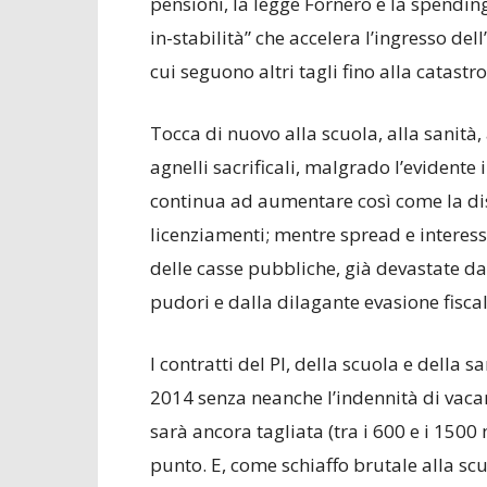
pensioni, la legge Fornero e la spendin
in-stabilità” che accelera l’ingresso dell’
cui seguono altri tagli fino alla catastro
Tocca di nuovo alla scuola, alla sanità, 
agnelli sacrificali, malgrado l’evidente i
continua ad aumentare così come la dis
licenziamenti; mentre spread e interessi
delle casse pubbliche, già devastate da
pudori e dalla dilagante evasione fiscal
I contratti del PI, della scuola e della s
2014 senza neanche l’indennità di vacan
sarà ancora tagliata (tra i 600 e i 1500
punto. E, come schiaffo brutale alla s