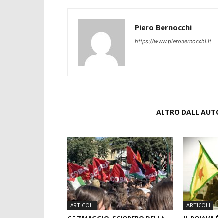
Piero Bernocchi
https://www.pierobernocchi.it
ARTICOLI CORRELATI
ALTRO DALL'AUT
ARTICOLI
ARTICOLI
6 E 7 MAGGIO, SCIOPERO DELLA
IL ROJAVA