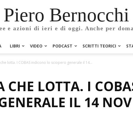
Piero Bernocchi
ee e azioni di ieri e di oggi. Anche per dom
A
LIBRI
VIDEO
PODCAST
SCRITTI TEORICI
ST
che lotta. I COBAS indicono lo sciopero generale il 14...
 CHE LOTTA. I COB
GENERALE IL 14 NO