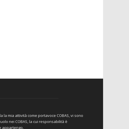
da la mia attività come portavoce COBAS, vi sono
io ruolo nei COBAS, la cui responsabilità è
le appartengo.