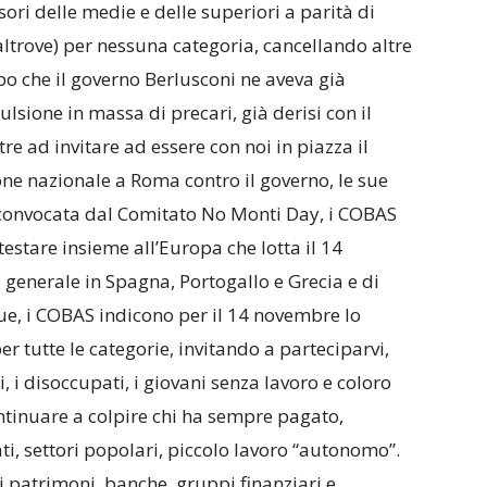
sori delle medie e delle superiori a parità di
 altrove) per nessuna categoria, cancellando altre
opo che il governo Berlusconi ne aveva già
ulsione in massa di precari, già derisi con il
tre ad invitare ad essere con noi in piazza il
ne nazionale a Roma contro il governo, le sue
, convocata dal Comitato No Monti Day, i COBAS
testare insieme all’Europa che lotta il 14
generale in Spagna, Portogallo e Grecia e di
e, i COBAS indicono per il 14 novembre lo
er tutte le categorie, invitando a parteciparvi,
nti, i disoccupati, i giovani senza lavoro e coloro
ntinuare a colpire chi ha sempre pagato,
ati, settori popolari, piccolo lavoro “autonomo”.
di patrimoni, banche, gruppi finanziari e