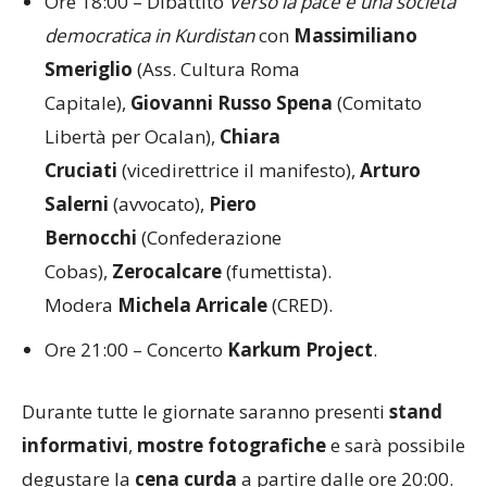
Ore 18:00 – Dibattito
Verso la pace e una società
democratica in Kurdistan
con
Massimiliano
Smeriglio
(Ass. Cultura Roma
Capitale),
Giovanni Russo Spena
(Comitato
Libertà per Ocalan),
Chiara
Cruciati
(vicedirettrice il manifesto),
Arturo
Salerni
(avvocato),
Piero
Bernocchi
(Confederazione
Cobas),
Zerocalcare
(fumettista).
Modera
Michela Arricale
(CRED).
Ore 21:00 – Concerto
Karkum Project
.
Durante tutte le giornate saranno presenti
stand
informativi
,
mostre fotografiche
e sarà possibile
degustare la
cena curda
a partire dalle ore 20:00.