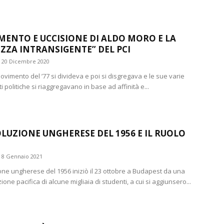
IMENTO E UCCISIONE DI ALDO MORO E LA
ZZA INTRANSIGENTE” DEL PCI
20 Dicembre 2020
ovimento del ’77 si divideva e poi si disgregava e le sue varie
politiche si riaggregavano in base ad affinità e...
OLUZIONE UNGHERESE DEL 1956 E IL RUOLO
8 Gennaio 2021
ione ungherese del 1956 iniziò il 23 ottobre a Budapest da una
one pacifica di alcune migliaia di studenti, a cui si aggiunsero...