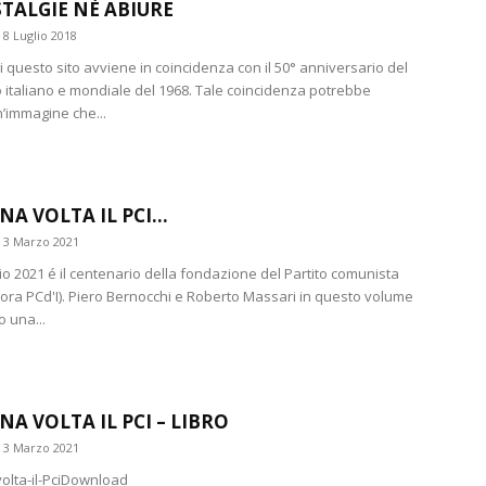
TALGIE NÈ ABIURE
8 Luglio 2018
i questo sito avviene in coincidenza con il 50° anniversario del
italiano e mondiale del 1968. Tale coincidenza potrebbe
n’immagine che...
UNA VOLTA IL PCI…
3 Marzo 2021
io 2021 é il centenario della fondazione del Partito comunista
llora PCd'I). Piero Bernocchi e Roberto Massari in questo volume
 una...
NA VOLTA IL PCI – LIBRO
3 Marzo 2021
olta-il-PciDownload