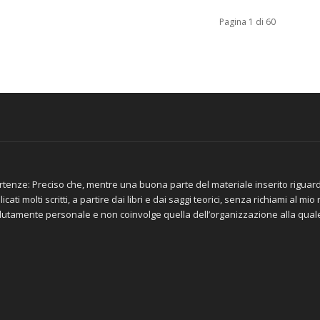
Pagina 1 di 60
tenze: Preciso che, mentre una buona parte del materiale inserito riguar
icati molti scritti, a partire dai libri e dai saggi teorici, senza richiami al m
lutamente personale e non coinvolge quella dell’organizzazione alla qua