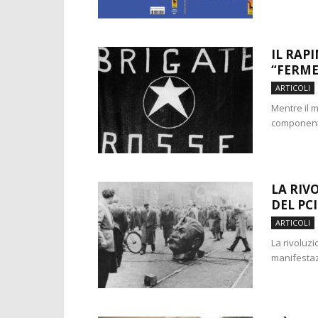
IL RAP
“FERME
ARTICOLI
Mentre il m
componenti 
LA RIV
DEL PCI
ARTICOLI
La rivoluz
manifestazi