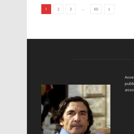
...
1
2
3
60
Avver
pubbl
asso