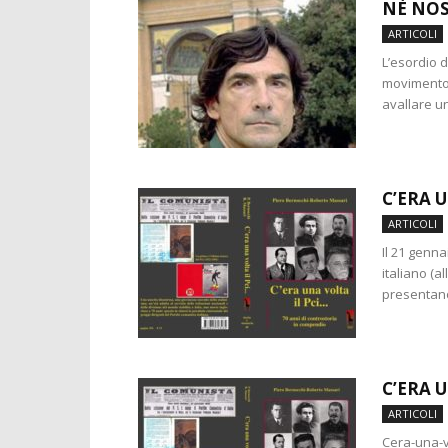
NÈ NOS
ARTICOLI
L’esordio d
movimento 
avallare u
C’ERA 
ARTICOLI
Il 21 genna
italiano (a
presentano
C’ERA U
ARTICOLI
Cera-una-v