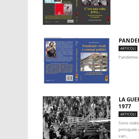
PANDEM
ARTICOLI
Pandemie-v
LA GUE
1977
ARTICOLI
Sono stato
principale 
vari...