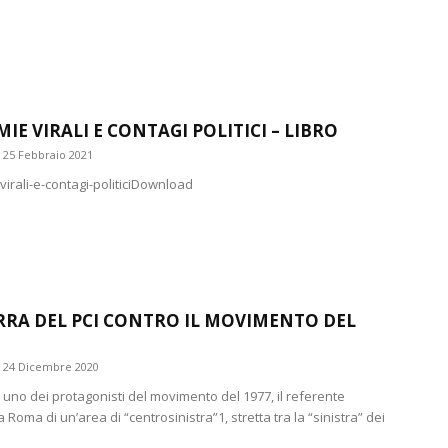
IE VIRALI E CONTAGI POLITICI – LIBRO
25 Febbraio 2021
irali-e-contagi-politiciDownload
RRA DEL PCI CONTRO IL MOVIMENTO DEL
24 Dicembre 2020
 uno dei protagonisti del movimento del 1977, il referente
a Roma di un’area di “centrosinistra”1, stretta tra la “sinistra” dei