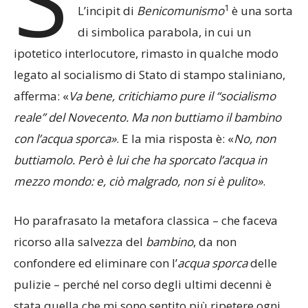
1
L’incipit di
Benicomunismo
è una sorta
di simbolica parabola, in cui un
ipotetico interlocutore, rimasto in qualche modo
legato al socialismo di Stato di stampo staliniano,
afferma: «
Va bene, critichiamo pure il “socialismo
reale” del Novecento. Ma non buttiamo il bambino
con l’acqua sporca»
. E la mia risposta è: «
No, non
buttiamolo. Però è lui che ha sporcato l’acqua in
mezzo mondo: e, ciò malgrado, non si è pulito»
.
Ho parafrasato la metafora classica – che faceva
ricorso alla salvezza del
bambino
, da non
confondere ed eliminare con l’
acqua sporca
delle
pulizie – perché nel corso degli ultimi decenni è
stata quella che mi sono sentito più ripetere ogni