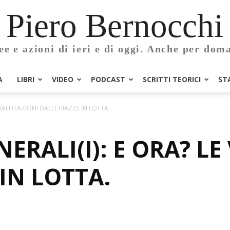
Piero Bernocchi
ee e azioni di ieri e di oggi. Anche per dom
A
LIBRI
VIDEO
PODCAST
SCRITTI TEORICI
ST
E VALUTAZIONI DALLE PIAZZE IN LOTTA.
NERALI(I): E ORA? L
 IN LOTTA.