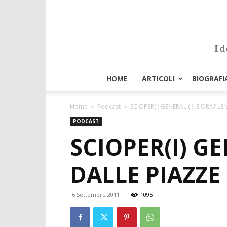
Id
HOME
ARTICOLI
BIOGRAFI
Home
Podcast
SCIOPER(I) GENERALI(I): E ORA? L
PODCAST
SCIOPER(I) GE
DALLE PIAZZE
6 Settembre 2011
1095