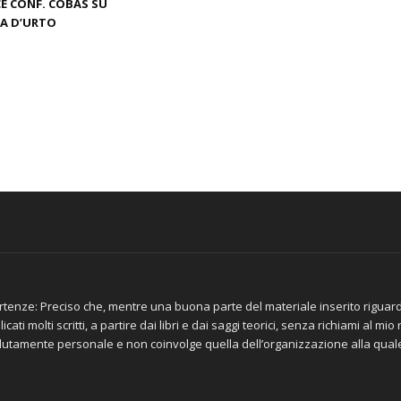
E CONF. COBAS SU
A D’URTO
tenze: Preciso che, mentre una buona parte del materiale inserito riguar
icati molti scritti, a partire dai libri e dai saggi teorici, senza richiami al m
lutamente personale e non coinvolge quella dell’organizzazione alla qua