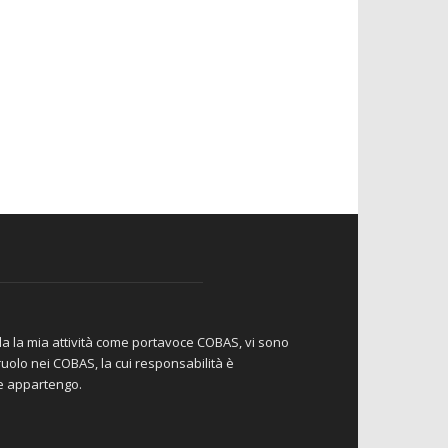
da la mia attività come portavoce COBAS, vi sono
io ruolo nei COBAS, la cui responsabilità è
le appartengo.