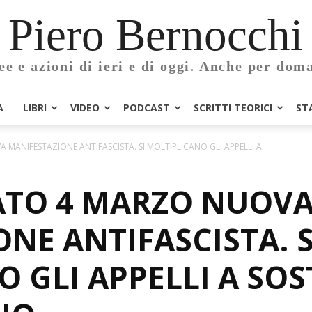
Piero Bernocchi
ee e azioni di ieri e di oggi. Anche per dom
A
LIBRI
VIDEO
PODCAST
SCRITTI TEORICI
ST
MANIFESTAZIONE ANTIFASCISTA. SI MOLTIPLICANO GLI APPELLI A...
BATO 4 MARZO NUOV
NE ANTIFASCISTA. S
 GLI APPELLI A SO