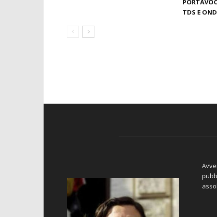
PORTAVOC
TDS E OND
Avver
pubbl
asso