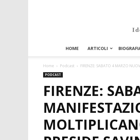
Id
HOME
ARTICOLI
BIOGRAFI
Home
Podcast
FIRENZE: SABATO 4 MARZO NUOVA 
PODCAST
FIRENZE: SA
MANIFESTAZIO
MOLTIPLICANO