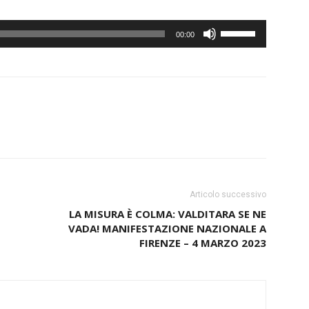
Usa
00:00
i
tasti
freccia
su/giù
per
aumentare
o
Articolo successivo
diminuire
LA MISURA È COLMA: VALDITARA SE NE
il
VADA! MANIFESTAZIONE NAZIONALE A
FIRENZE – 4 MARZO 2023
volume.