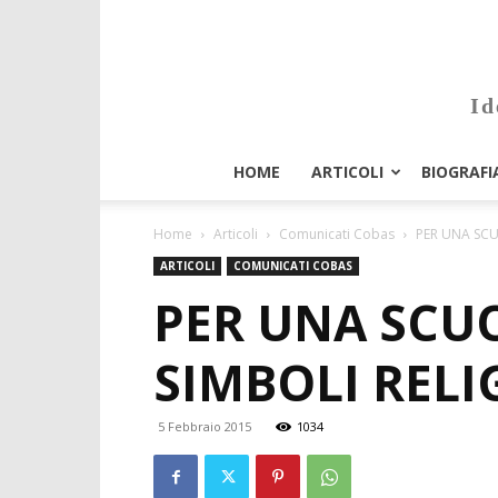
Id
HOME
ARTICOLI
BIOGRAFI
Home
Articoli
Comunicati Cobas
PER UNA SCU
ARTICOLI
COMUNICATI COBAS
PER UNA SCUO
SIMBOLI RELI
5 Febbraio 2015
1034