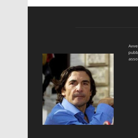
Avver
pubbl
asso