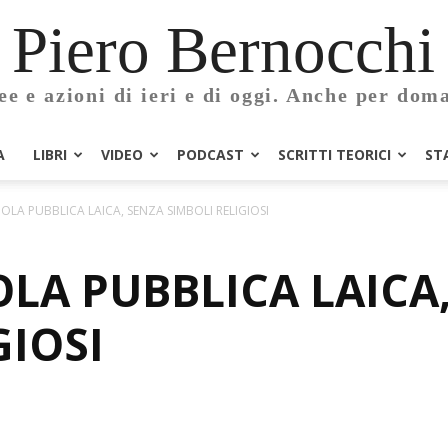
Piero Bernocchi
ee e azioni di ieri e di oggi. Anche per dom
A
LIBRI
VIDEO
PODCAST
SCRITTI TEORICI
ST
OLA PUBBLICA LAICA, SENZA SIMBOLI RELIGIOSI
LA PUBBLICA LAICA
GIOSI