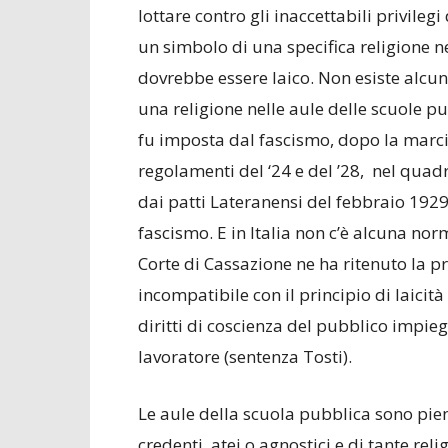
lottare contro gli inaccettabili privilegi
un simbolo di una specifica religione n
dovrebbe essere laico. Non esiste alcun
una religione nelle aule delle scuole pu
fu imposta dal fascismo, dopo la marci
regolamenti del ‘24 e del ’28, nel quadr
dai patti Lateranensi del febbraio 1929
fascismo. E in Italia non c’è alcuna nor
Corte di Cassazione ne ha ritenuto la pre
incompatibile con il principio di laicit
diritti di coscienza del pubblico impieg
lavoratore (sentenza Tosti).
Le aule della scuola pubblica sono pien
credenti, atei o agnostici e di tante rel