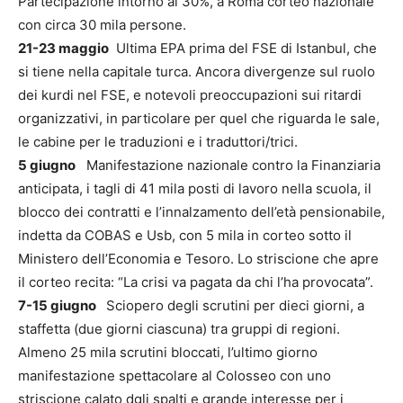
Partecipazione intorno al 30%, a Roma corteo nazionale
con circa 30 mila persone.
21-23 maggio
Ultima EPA prima del FSE di Istanbul, che
si tiene nella capitale turca. Ancora divergenze sul ruolo
dei kurdi nel FSE, e notevoli preoccupazioni sui ritardi
organizzativi, in particolare per quel che riguarda le sale,
le cabine per le traduzioni e i traduttori/trici.
5 giugno
Manifestazione nazionale contro la Finanziaria
anticipata, i tagli di 41 mila posti di lavoro nella scuola, il
blocco dei contratti e l’innalzamento dell’età pensionabile,
indetta da COBAS e Usb, con 5 mila in corteo sotto il
Ministero dell’Economia e Tesoro. Lo striscione che apre
il corteo recita: “La crisi va pagata da chi l’ha provocata”.
7-15 giugno
Sciopero degli scrutini per dieci giorni, a
staffetta (due giorni ciascuna) tra gruppi di regioni.
Almeno 25 mila scrutini bloccati, l’ultimo giorno
manifestazione spettacolare al Colosseo con uno
striscione calato dgli spalti e grande interesse per i