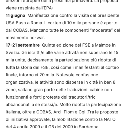
elezioni europee della prossima primavera. La proposta
viene respinta dall’EPA:
11 giugno
Manifestazione contro la visita del presidente
USA Bush a Roma. Il corteo di 10 mila persone è aperto
dai COBAS. Mancano tutte le componenti “moderate” del
movimento no-war.
17-21 settembre
Quinta edizione del FSE a Malmoe in
Svezia. Gli iscritti/e alle varie attività non superano le 15
mila unità, decisamente la partecipazione più ridotta di
tutta la storia del FSE, così come i manifestanti al corteo
finale, intorno ai 20 mila. Notevole confusione
organizzativa, le attività sono disperse in cittè in ben 8
zone, saltano gran parte delle traduzioni, cabine non
funzionanti e forti proteste dei traduttori/trici
abbandonati a se stessi/e. Molto ridotta la partecipazione
italiana, oltre a COBAS, Arci, Fiom e Cgil.Tra le proposte
di iniziativa approvate, la mobilitazione contro la NATO
del 4 aprile 2009 e il G8 del 2009 in Sardegna.