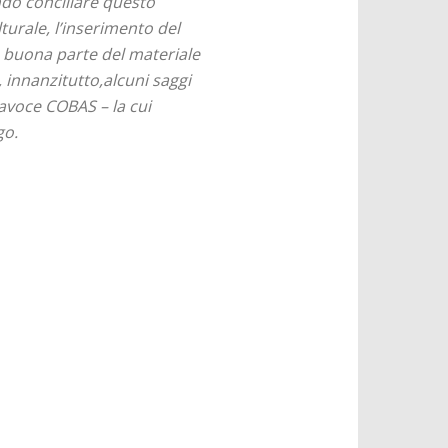
endo conciliare questo
lturale, l’inserimento del
a buona parte del materiale
 innanzitutto,alcuni saggi
tavoce COBAS – la cui
go.