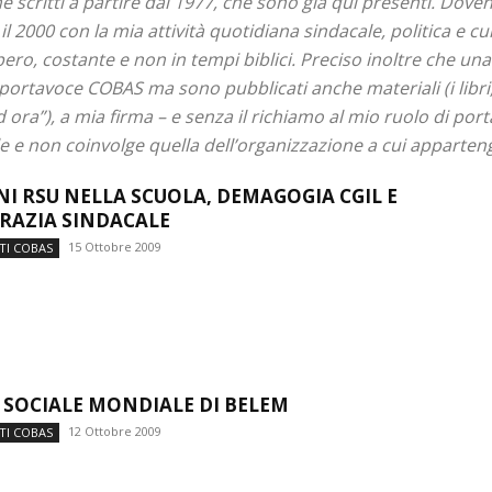
a me scritti a partire dal 1977, che sono già qui presenti. Dov
il 2000 con la mia attività quotidiana sindacale, politica e cu
ro, costante e non in tempi biblici. Preciso inoltre che un
 portavoce COBAS ma sono pubblicati anche materiali (i libri,
ed ora”), a mia firma – e senza il richiamo al mio ruolo di por
 e non coinvolge quella dell’organizzazione a cui apparten
NI RSU NELLA SCUOLA, DEMAGOGIA CGIL E
RAZIA SINDACALE
15 Ottobre 2009
TI COBAS
SOCIALE MONDIALE DI BELEM
12 Ottobre 2009
TI COBAS