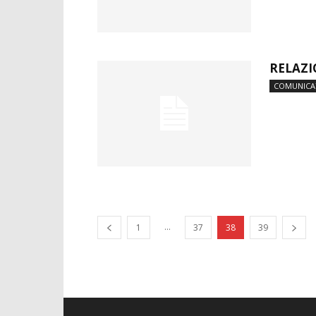
RELAZI
COMUNICA
...
1
37
38
39