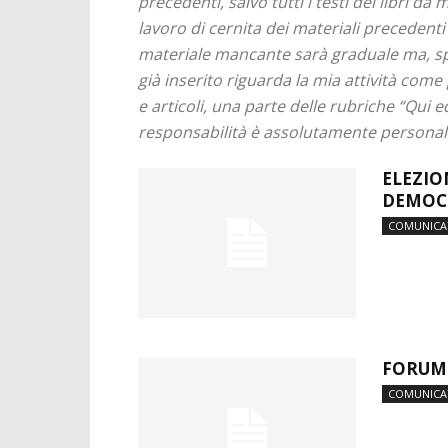
precedenti, salvo tutti i testi dei libri d
lavoro di cernita dei materiali precedenti 
materiale mancante sarà graduale ma, spe
già inserito riguarda la mia attività come
e articoli, una parte delle rubriche “Qui 
responsabilità è assolutamente personale
ELEZIO
DEMOC
COMUNICA
FORUM 
COMUNICA