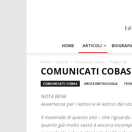
Id
HOME
ARTICOLI
BIOGRAFI
Home
Articoli
Comunicati Cobas
Pagina 38
COMUNICATI COBAS
COMUNICATI COBAS
ORIZZONTESCUOLA
TECN
NOTA BENE
Avvertenze per i lettori e le lettrici del sit
Il materiale di questo sito – che riguarda
quanto già molto vasto è ancora incomplet